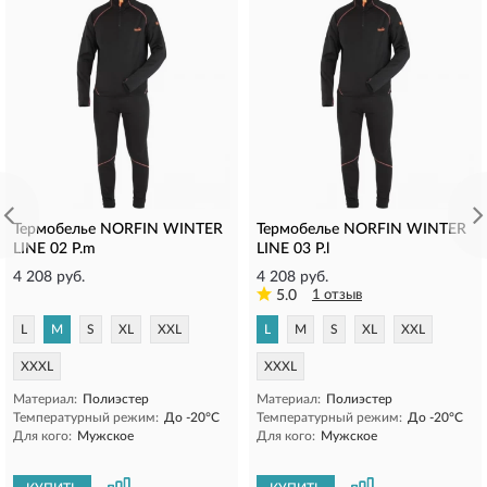
Термобелье NORFIN WINTER
Термобелье NORFIN WINTER
LINE 02 Р.m
LINE 03 Р.l
4 208 руб.
4 208 руб.
5.0
1 отзыв
L
M
S
XL
XXL
L
M
S
XL
XXL
XXXL
XXXL
Материал:
Полиэстер
Материал:
Полиэстер
Температурный режим:
До -20°C
Температурный режим:
До -20°C
Для кого:
Мужское
Для кого:
Мужское