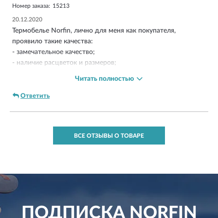
Номер заказа:
15213
20.12.2020
Термобелье Norfin, лично для меня как покупателя,
проявило такие качества:
- замечательное качество;
- наличие расцветок и размеров;
- не требует усилий при стирке;
Читать полностью
- не линяет;
- не скачивается;
Ответить
- не растягивается;
- хорошо согревает тело;
- приятное к тело, мягкое;
ВСЕ ОТЗЫВЫ О ТОВАРЕ
- доступная цена.
- размеры полностью совпадают
Своей покупкой просто в восторге!!!
ПОДПИСКА
NORFIN