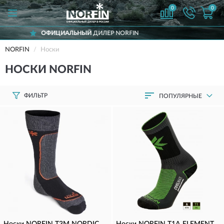
0
0
FIN
ДОСТАВИМ
ПО ВСЕЙ РОССИИ
NORFIN
Носки
НОСКИ NORFIN
ФИЛЬТР
ПОПУЛЯРНЫЕ