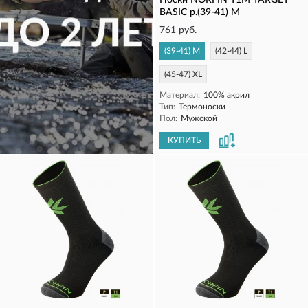
Носки NORFIN T1M TARGET
BASIC р.(39-41) M
761 руб.
(39-41) M
(42-44) L
(45-47) XL
Материал:
100% акрил
Тип:
Термоноски
Пол:
Мужской
КУПИТЬ
КУПИТЬ