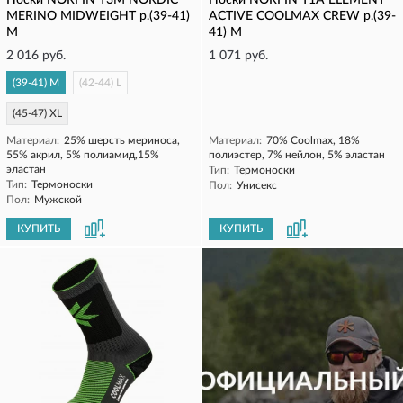
Носки NORFIN T3M NORDIC
Носки NORFIN T1A ELEMENT
MERINO MIDWEIGHT р.(39-41)
ACTIVE COOLMAX CREW р.(39-
M
41) M
2 016 руб.
1 071 руб.
(39-41) M
(42-44) L
(45-47) XL
Материал:
25% шерсть мериноса,
Материал:
70% Coolmax, 18%
55% акрил, 5% полиамид,15%
полиэстер, 7% нейлон, 5% эластан
эластан
Тип:
Термоноски
Тип:
Термоноски
Пол:
Унисекс
Пол:
Мужской
КУПИТЬ
КУПИТЬ