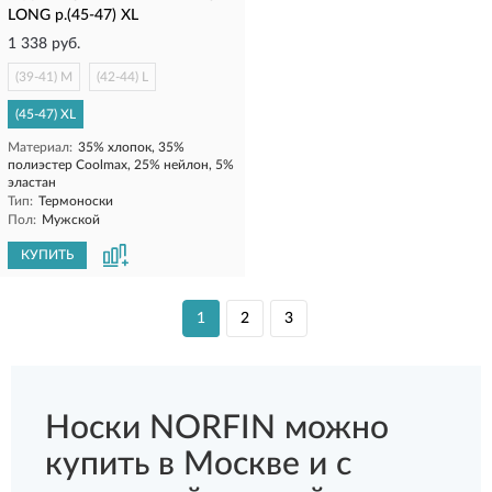
LONG р.(45-47) XL
1 338 руб.
(39-41) M
(42-44) L
(45-47) XL
Материал:
35% хлопок, 35%
полиэстер Coolmax, 25% нейлон, 5%
эластан
Тип:
Термоноски
Пол:
Мужской
КУПИТЬ
1
2
3
Носки NORFIN можно
купить в Москве и с