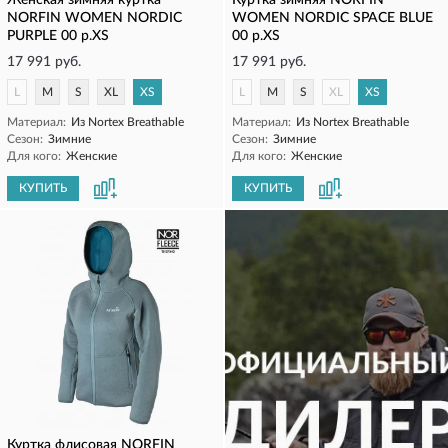
Женская зимняя куртка
Куртка зимняя NORFIN
NORFIN WOMEN NORDIC
WOMEN NORDIC SPACE BLUE
PURPLE 00 р.XS
00 р.XS
17 991 руб.
17 991 руб.
L
M
S
XL
XS
L
M
S
XL
XS
Материал:
Из Nortex Breathable
Материал:
Из Nortex Breathable
Сезон:
Зимние
Сезон:
Зимние
Для кого:
Женские
Для кого:
Женские
КУПИТЬ
КУПИТЬ
Куртка флисовая NORFIN