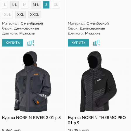
L
L-L
M
M-L
S
XL
XL-L
XXL
XXXL
Материал:
С мембраной
Материал:
С мембраной
Сезон:
Демисезонные
Сезон:
Демисезонные
Для кого:
Мужские
Для кого:
Мужские
КУПИТЬ
КУПИТЬ
Куртка NORFIN RIVER 2 01 р.S
Куртка NORFIN THERMO PRO
01 р.S
8 964 руб.
10 395 руб.