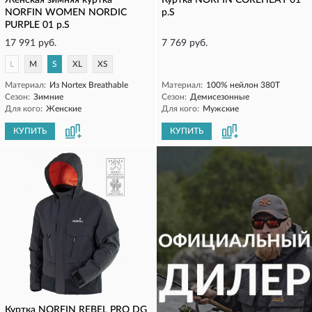
Женская зимняя куртка
Куртка NORFIN COREHEAT 01
NORFIN WOMEN NORDIC
р.S
PURPLE 01 р.S
17 991 руб.
7 769 руб.
L
M
S
XL
XS
Материал:
Из Nortex Breathable
Материал:
100% нейлон 380T
Сезон:
Зимние
Сезон:
Демисезонные
Для кого:
Женские
Для кого:
Мужские
КУПИТЬ
КУПИТЬ
Куртка NORFIN REBEL PRO DG