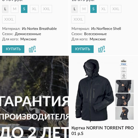
L
M
S
XL
XXL
L
M
S
XL
XXL
XXXL
XXXL
Материал:
Из Nortex Breathable
Материал:
Из Norfleece Shell
Сезон:
Демисезонные
Сезон:
Всесезонные
Для кого:
Мужские
Для кого:
Мужские
КУПИТЬ
КУПИТЬ
Куртка NORFIN TORRENT PRO
01 р.S