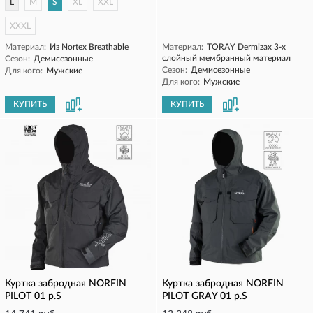
L
M
S
XL
XXL
XXXL
Материал:
Из Nortex Breathable
Материал:
TORAY Dermizax 3-х
слойный мембранный материал
Сезон:
Демисезонные
Сезон:
Демисезонные
Для кого:
Мужские
Для кого:
Мужские
КУПИТЬ
КУПИТЬ
Куртка забродная NORFIN
Куртка забродная NORFIN
PILOT 01 р.S
PILOT GRAY 01 р.S