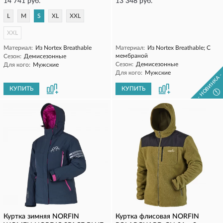
14 741 руб.
13 348 руб.
L
M
S
XL
XXL
XXL
Материал:
Из Nortex Breathable
Материал:
Из Nortex Breathable; С
мембраной
Сезон:
Демисезонные
Сезон:
Демисезонные
Для кого:
Мужские
Для кого:
Мужские
- НОВИНКА 
КУПИТЬ
КУПИТЬ
!
Куртка зимняя NORFIN
Куртка флисовая NORFIN