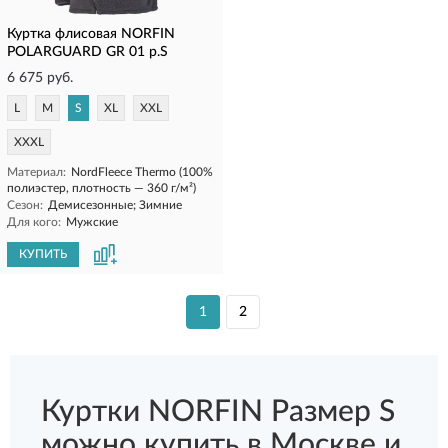
Куртка флисовая NORFIN
POLARGUARD GR 01 р.S
6 675 руб.
L
M
S
XL
XXL
XXXL
Материал:
NordFleece Thermo (100%
полиэстер, плотность — 360 г/м²)
Сезон:
Демисезонные; Зимние
Для кого:
Мужские
КУПИТЬ
1
2
Куртки NORFIN Размер S
можно купить в Москве и