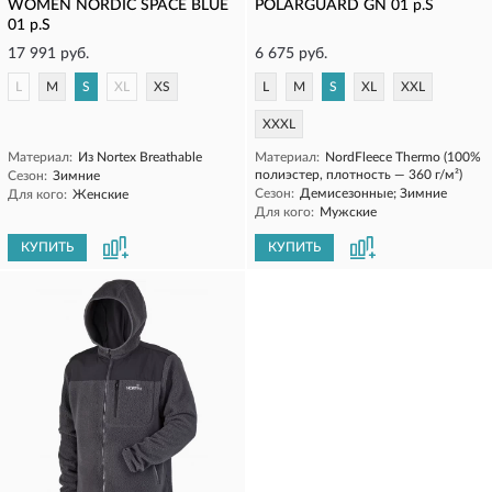
WOMEN NORDIC SPACE BLUE
POLARGUARD GN 01 р.S
01 р.S
17 991 руб.
6 675 руб.
L
M
S
XL
XS
L
M
S
XL
XXL
XXXL
Материал:
Из Nortex Breathable
Материал:
NordFleece Thermo (100%
полиэстер, плотность — 360 г/м²)
Сезон:
Зимние
Сезон:
Демисезонные; Зимние
Для кого:
Женские
Для кого:
Мужские
КУПИТЬ
КУПИТЬ