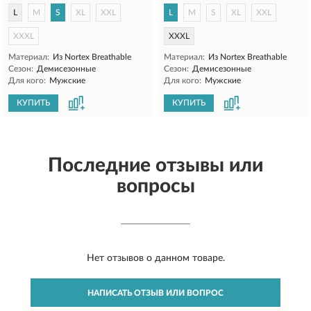
L
M
S
XL
XXL
L
M
S
XL
XXL
XXXL
XXXL
Материал:
Из Nortex Breathable
Материал:
Из Nortex Breathable
Сезон:
Демисезонные
Сезон:
Демисезонные
Для кого:
Мужские
Для кого:
Мужские
КУПИТЬ
КУПИТЬ
Последние отзывы или
вопросы
Нет отзывов о данном товаре.
НАПИСАТЬ ОТЗЫВ ИЛИ ВОПРОС