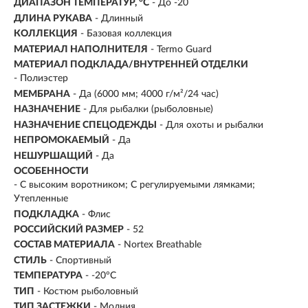
ДИАПАЗОН ТЕМПЕРАТУР, °С
- До -20
ДЛИНА РУКАВА
- Длинный
КОЛЛЕКЦИЯ
- Базовая коллекция
МАТЕРИАЛ НАПОЛНИТЕЛЯ
- Termo Guard
МАТЕРИАЛ ПОДКЛАДА/ВНУТРЕННЕЙ ОТДЕЛКИ
- Полиэстер
МЕМБРАНА
- Да (6000 мм; 4000 г/м²/24 час)
НАЗНАЧЕНИЕ
- Для рыбалки (рыболовные)
НАЗНАЧЕНИЕ СПЕЦОДЕЖДЫ
- Для охоты и рыбалки
НЕПРОМОКАЕМЫЙ
- Да
НЕШУРШАЩИЙ
- Да
ОСОБЕННОСТИ
- С высоким воротником; С регулируемыми лямками;
Утепленные
ПОДКЛАДКА
- Флис
РОССИЙСКИЙ РАЗМЕР
- 52
СОСТАВ МАТЕРИАЛА
- Nortex Breathable
СТИЛЬ
- Спортивный
ТЕМПЕРАТУРА
- -20°C
ТИП
- Костюм рыболовный
ТИП ЗАСТЕЖКИ
- Молния