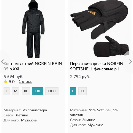
Костюм летний NORFIN RAIN
Перчатки-варежки NORFIN
05 р.XXL
SOFTSHELL флисовые р.L
5 594 руб.
2 794 руб.
5.0
1 отзыв
L
M
XL
XXL
XXXL
L
XL
Материал:
Из полиэстера
Материал:
95% SoftShell, 5%
эластан
Сезон:
Летние
Сезон:
Зимние
Для кого:
Мужские
Для кого:
Мужские