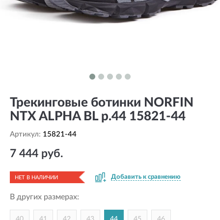
Трекинговые ботинки NORFIN
NTX ALPHA BL р.44 15821-44
Артикул:
15821-44
7 444 руб.
Добавить к сравнению
НЕТ В НАЛИЧИИ
В других размерах:
40
41
42
43
44
45
46