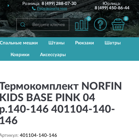
Розница:
8 (499) 288-07-30
Юрлица:
Й РОССИИ
ДО 2 ЛЕТ
ГАР
8 (499) 450-86-44
Перезвоните мне
0
0
Спальные мешки
Штаны
Рюкзаки
Шатры
Коврики
Аксессуары
Термокомплект NORFIN
KIDS BASE PINK 04
р.140-146 401104-140-
146
Артикул:
401104-140-146