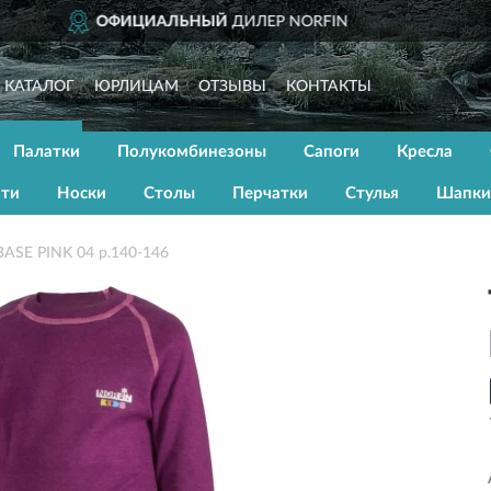
IN
ДОСТАВИМ
ПО ВСЕ
КАТАЛОГ
ЮРЛИЦАМ
ОТЗЫВЫ
КОНТАКТЫ
Палатки
Полукомбинезоны
Сапоги
Кресла
ати
Носки
Столы
Перчатки
Стулья
Шапки
ASE PINK 04 р.140-146