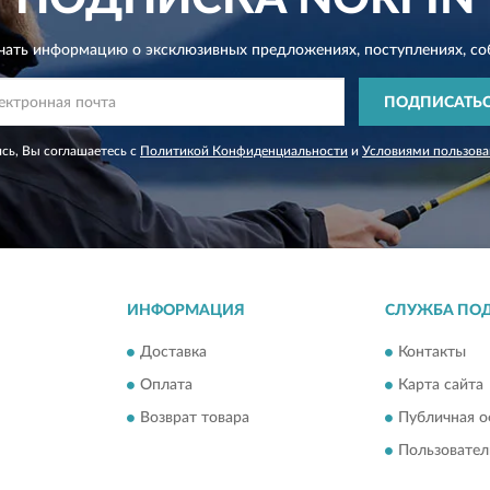
чать информацию о эксклюзивных предложениях,
поступлениях, со
ПОДПИСАТЬ
сь, Вы соглашаетесь с
Политикой Конфиденциальности
и
Условиями пользова
ИНФОРМАЦИЯ
СЛУЖБА ПО
Доставка
Контакты
Оплата
Карта сайта
Возврат товара
Публичная о
Пользовател