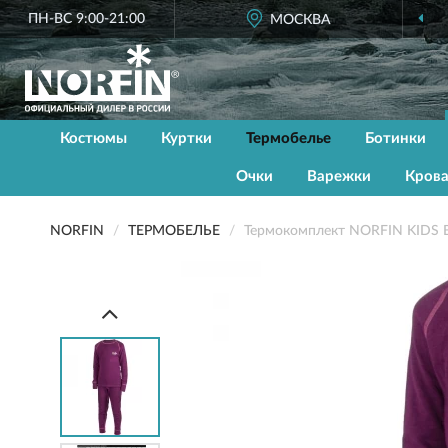
ПН-ВС 9:00-21:00
ОФИЦИАЛЬНЫЙ
МОСКВА
ДИЛЕР NORF
Костюмы
Куртки
Термобелье
Ботинки
Очки
Варежки
Кров
NORFIN
ТЕРМОБЕЛЬЕ
Термокомплект NORFIN KIDS B