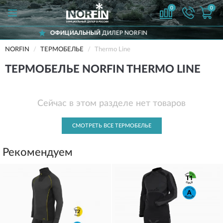
0
0
ОФИЦИАЛЬНЫЙ
ДИЛЕР NORFIN
Д
NORFIN
ТЕРМОБЕЛЬЕ
Thermo Line
ТЕРМОБЕЛЬЕ NORFIN THERMO LINE
Сейчас в этом разделе нет товаров
СМОТРЕТЬ ВСЕ ТЕРМОБЕЛЬЕ
Рекомендуем