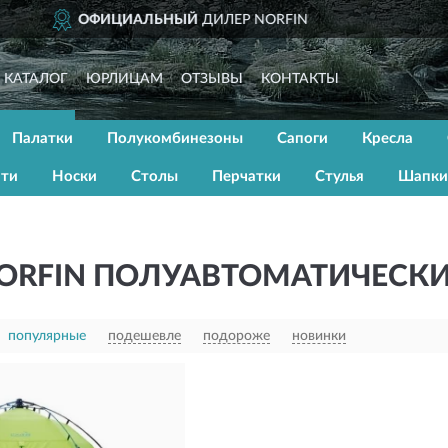
ДОСТАВИМ
ПО ВСЕЙ РОСС
КАТАЛОГ
ЮРЛИЦАМ
ОТЗЫВЫ
КОНТАКТЫ
Палатки
Полукомбинезоны
Сапоги
Кресла
ати
Носки
Столы
Перчатки
Стулья
Шапки
ORFIN ПОЛУАВТОМАТИЧЕСК
популярные
подешевле
подороже
новинки