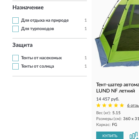
Назначение
Для отдыха на природе
1
Для турпоходов
1
Защита
Тенты от насекомых
1
Тенты от солнца
1
Тент-шатер автом
LUND NF летний
14 457 руб.
6 отз
Вес (кг):
5.15
Размеры (см):
360 x 3
Каркас:
FG
КУПИТЬ