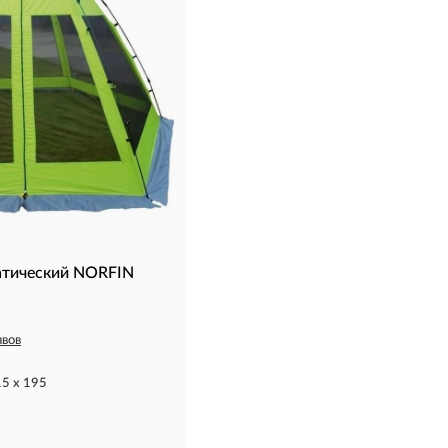
атический NORFIN
ывов
15 x 195