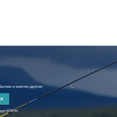
бытиях и многом другом
СЯ
ния
NORFIN