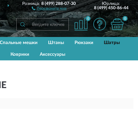
Розница:
8 (499) 288-07-30
Юрлица:
ИИ
ДО 2 ЛЕТ
ГАРАНТИЯ 
8 (499) 450-86-44
Перезвоните мне
0
0
Спальные мешки
Штаны
Рюкзаки
Шатры
Коврики
Аксессуары
ИЕ