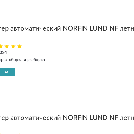
тер автоматический NORFIN LUND NF лет
2024
трая сборка и разборка
ТОВАР
тер автоматический NORFIN LUND NF лет