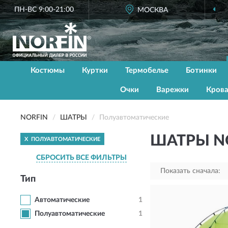
ПН-ВС 9:00-21:00
ОФИЦИАЛЬНЫЙ
МОСКВА
ДИЛЕР NORFIN
Костюмы
Куртки
Термобелье
Ботинки
Очки
Варежки
Кров
NORFIN
ШАТРЫ
Полуавтоматические
ШАТРЫ N
X
ПОЛУАВТОМАТИЧЕСКИЕ
СБРОСИТЬ ВСЕ ФИЛЬТРЫ
Показать сначала:
Тип
Автоматические
1
Полуавтоматические
1