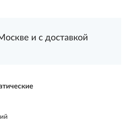
оскве и с доставкой
атические
ний