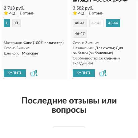
антрацит -45С EVA р.43-44
2 713 руб.
3 582 руб.
4.0
1 отзыв
4.0
1 отзыв
L
XL
40-41
42-43
43-44
46-47
Материал:
Флис (100% полиэстер)
Сезон:
Зимние
Сезон:
Зимние
Назначение:
Для охоты; Для
рыбалки (рыболовные)
Для кого:
Мужские
Особенности:
Со съемным
вкладышем
КУПИТЬ
КУПИТЬ
Последние отзывы или
вопросы