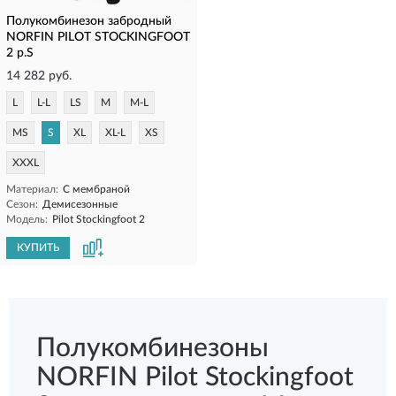
Полукомбинезон забродный
NORFIN PILOT STOCKINGFOOT
2 р.S
14 282 руб.
L
L-L
LS
M
M-L
MS
S
XL
XL-L
XS
XXXL
Материал:
С мембраной
Сезон:
Демисезонные
Модель:
Pilot Stockingfoot 2
КУПИТЬ
Полукомбинезоны
NORFIN Pilot Stockingfoot