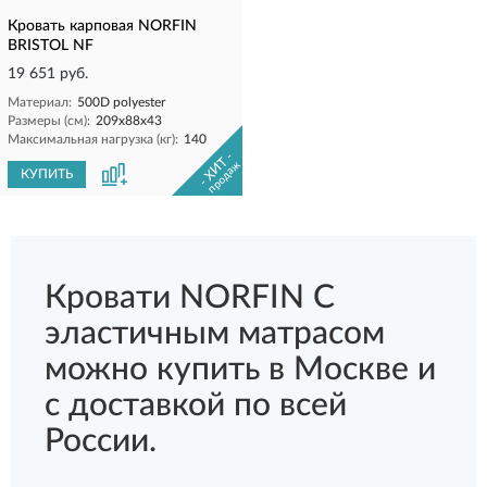
Кровать карповая NORFIN
BRISTOL NF
19 651 руб.
Материал:
500D polyester
Размеры (см):
209x88x43
Максимальная нагрузка (кг):
140
- ХИТ -
продаж
КУПИТЬ
Кровати NORFIN С
эластичным матрасом
можно купить в Москве и
с доставкой по всей
России.