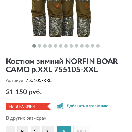
Костюм зимний NORFIN BOAR
CAMO р.XXL 755105-XXL
Артикул:
755105-XXL
21 150 руб.
Добавить к сравнению
НЕТ В НАЛИЧИИ
В других размерах:
L
M
S
XL
XXL
XXXL