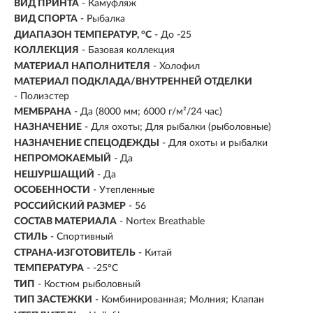
ВИД ПРИНТА
- Камуфляж
ВИД СПОРТА
- Рыбалка
ДИАПАЗОН ТЕМПЕРАТУР, °С
- До -25
КОЛЛЕКЦИЯ
- Базовая коллекция
МАТЕРИАЛ НАПОЛНИТЕЛЯ
- Холофил
МАТЕРИАЛ ПОДКЛАДА/ВНУТРЕННЕЙ ОТДЕЛКИ
- Полиэстер
МЕМБРАНА
- Да (8000 мм; 6000 г/м²/24 час)
НАЗНАЧЕНИЕ
- Для охоты; Для рыбалки (рыболовные)
НАЗНАЧЕНИЕ СПЕЦОДЕЖДЫ
- Для охоты и рыбалки
НЕПРОМОКАЕМЫЙ
- Да
НЕШУРШАЩИЙ
- Да
ОСОБЕННОСТИ
- Утепленные
РОССИЙСКИЙ РАЗМЕР
- 56
СОСТАВ МАТЕРИАЛА
- Nortex Breathable
СТИЛЬ
- Спортивный
СТРАНА-ИЗГОТОВИТЕЛЬ
- Китай
ТЕМПЕРАТУРА
- -25°C
ТИП
- Костюм рыболовный
ТИП ЗАСТЕЖКИ
- Комбинированная; Молния; Клапан