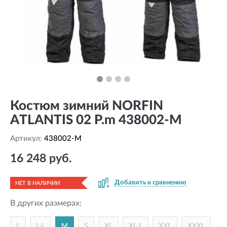
Костюм зимний NORFIN
ATLANTIS 02 Р.m 438002-M
Артикул:
438002-M
16 248 руб.
Добавить к сравнению
НЕТ В НАЛИЧИИ
В других размерах:
L
L-L
M
S
XL
XL-L
XXL
XXXL