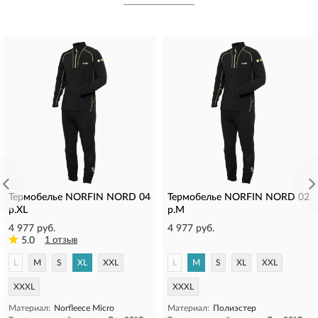
Термобелье NORFIN NORD 04
Термобелье NORFIN NORD 02
р.XL
р.M
4 977 руб.
4 977 руб.
5.0
1 отзыв
L
M
S
XL
XXL
L
M
S
XL
XXL
XXXL
XXXL
Материал:
Norfleece Micro
Материал:
Полиэстер