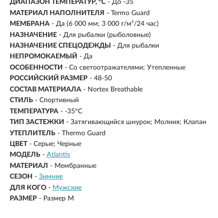
ДИАПАЗОН ТЕМПЕРАТУР, °С
- До -35
МАТЕРИАЛ НАПОЛНИТЕЛЯ
- Termo Guard
МЕМБРАНА
- Да (6 000 мм; 3 000 г/м²/24 час)
НАЗНАЧЕНИЕ
- Для рыбалки (рыболовные)
НАЗНАЧЕНИЕ СПЕЦОДЕЖДЫ
- Для рыбалки
НЕПРОМОКАЕМЫЙ
- Да
ОСОБЕННОСТИ
- Со светоотражателями; Утепленные
РОССИЙСКИЙ РАЗМЕР
- 48-50
СОСТАВ МАТЕРИАЛА
- Nortex Breathable
СТИЛЬ
- Спортивный
ТЕМПЕРАТУРА
- -35°C
ТИП ЗАСТЕЖКИ
- Затягивающийся шнурок; Молния; Клапан
УТЕПЛИТЕЛЬ
- Thermo Guard
ЦВЕТ
- Серые; Черные
МОДЕЛЬ
-
Atlantis
МАТЕРИАЛ
-
Мембранные
СЕЗОН
-
Зимние
ДЛЯ КОГО
-
Мужские
РАЗМЕР
-
Размер M