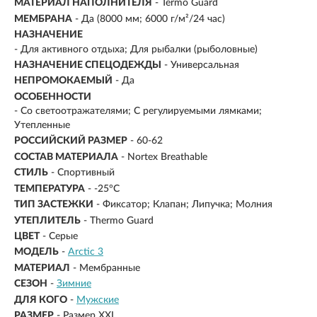
МАТЕРИАЛ НАПОЛНИТЕЛЯ
- Termo Guard
МЕМБРАНА
- Да (8000 мм; 6000 г/м²/24 час)
НАЗНАЧЕНИЕ
- Для активного отдыха; Для рыбалки (рыболовные)
НАЗНАЧЕНИЕ СПЕЦОДЕЖДЫ
- Универсальная
НЕПРОМОКАЕМЫЙ
- Да
ОСОБЕННОСТИ
- Со светоотражателями; С регулируемыми лямками;
Утепленные
РОССИЙСКИЙ РАЗМЕР
- 60-62
СОСТАВ МАТЕРИАЛА
- Nortex Breathable
СТИЛЬ
- Спортивный
ТЕМПЕРАТУРА
- -25°C
ТИП ЗАСТЕЖКИ
- Фиксатор; Клапан; Липучка; Молния
УТЕПЛИТЕЛЬ
- Thermo Guard
ЦВЕТ
- Серые
МОДЕЛЬ
-
Arctic 3
МАТЕРИАЛ
-
Мембранные
СЕЗОН
-
Зимние
ДЛЯ КОГО
-
Мужские
РАЗМЕР
-
Размер XXL