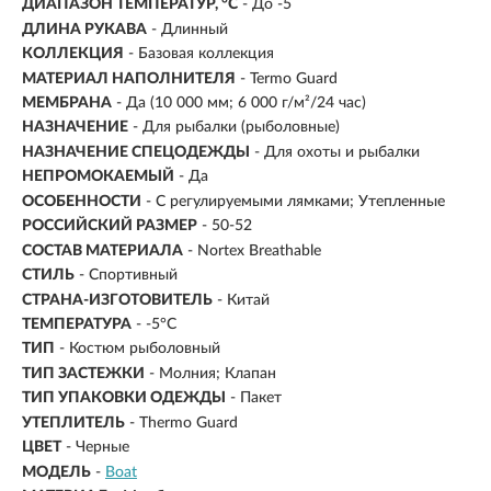
ДИАПАЗОН ТЕМПЕРАТУР, °С
- До -5
ДЛИНА РУКАВА
- Длинный
КОЛЛЕКЦИЯ
- Базовая коллекция
МАТЕРИАЛ НАПОЛНИТЕЛЯ
- Termo Guard
МЕМБРАНА
- Да (10 000 мм; 6 000 г/м²/24 час)
НАЗНАЧЕНИЕ
- Для рыбалки (рыболовные)
НАЗНАЧЕНИЕ СПЕЦОДЕЖДЫ
- Для охоты и рыбалки
НЕПРОМОКАЕМЫЙ
- Да
ОСОБЕННОСТИ
- С регулируемыми лямками; Утепленные
РОССИЙСКИЙ РАЗМЕР
- 50-52
СОСТАВ МАТЕРИАЛА
- Nortex Breathable
СТИЛЬ
- Спортивный
СТРАНА-ИЗГОТОВИТЕЛЬ
- Китай
ТЕМПЕРАТУРА
- -5°C
ТИП
- Костюм рыболовный
ТИП ЗАСТЕЖКИ
- Молния; Клапан
ТИП УПАКОВКИ ОДЕЖДЫ
- Пакет
УТЕПЛИТЕЛЬ
- Thermo Guard
ЦВЕТ
- Черные
МОДЕЛЬ
-
Boat