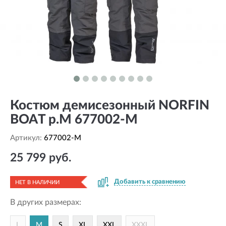
Костюм демисезонный NORFIN
BOAT р.M 677002-M
Артикул:
677002-M
25 799 руб.
Добавить к сравнению
НЕТ В НАЛИЧИИ
В других размерах:
L
M
S
XL
XXL
XXXL