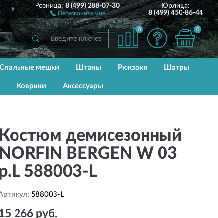
Розница:
8 (499) 288-07-30
Юрлица:
СЕЙ РОССИИ
ДО 2 ЛЕТ
Г
8 (499) 450-86-44
Перезвоните мне
0
0
Спальные мешки
Штаны
Рюкзаки
Шатры
Коврики
Аксессуары
Костюм демисезонный
NORFIN BERGEN W 03
р.L 588003-L
Артикул:
588003-L
15 266 руб.