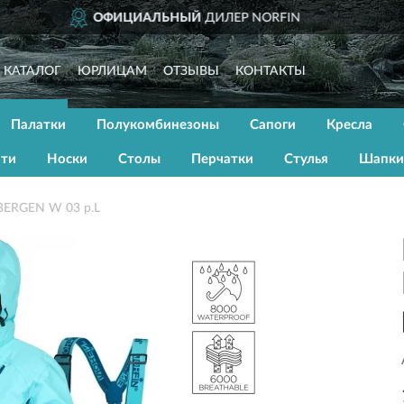
RFIN
ДОСТАВИМ
ПО В
КАТАЛОГ
ЮРЛИЦАМ
ОТЗЫВЫ
КОНТАКТЫ
Палатки
Полукомбинезоны
Сапоги
Кресла
ати
Носки
Столы
Перчатки
Стулья
Шапки
BERGEN W 03 р.L