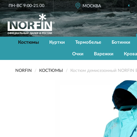
ПН-ВС 9:00-21:00
ОФИЦИАЛЬНЫЙ
МОСКВА
ДИЛЕР NO
Костюмы
Куртки
Термобелье
Ботинки
Очки
Варежки
Кров
NORFIN
КОСТЮМЫ
Костюм демисезонный NORFIN 