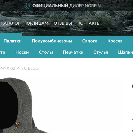
ДОСТАВИМ
ПО ВСЕЙ 
КАТАЛОГ
ЮРЛИЦАМ
ОТЗЫВЫ
КОНТАКТЫ
Палатки
Полукомбинезоны
Сапоги
Кресла
ати
Носки
Столы
Перчатки
Стулья
Шапки
NYX 02 Р.m С Бафф