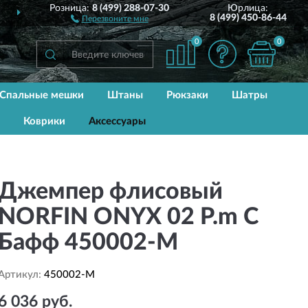
Розница:
8 (499) 288-07-30
Юрлица:
РОССИИ
ДО 2 ЛЕТ
ГАРАН
8 (499) 450-86-44
Перезвоните мне
0
0
Спальные мешки
Штаны
Рюкзаки
Шатры
Коврики
Аксессуары
Джемпер флисовый
NORFIN ONYX 02 Р.m С
Бафф 450002-M
Артикул:
450002-M
6 036 руб.