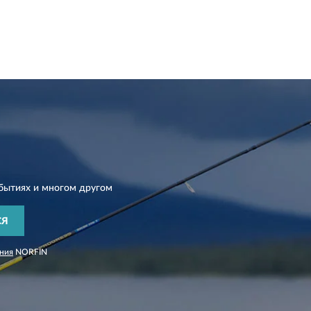
бытиях и многом другом
СЯ
ния
NORFIN