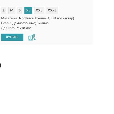
L
M
S
XL
XXL
XXXL
Материал:
Norfleece Thermo (100% полиэстер)
Сезон:
Демисезонные; Зимние
Для кого:
Мужские
КУПИТЬ
ы