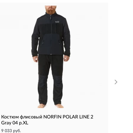
Шапка
1 620 р
L
X
Матери
Сезон:
Тип:
Вя
КУП
Костюм флисовый NORFIN POLAR LINE 2
Gray 04 р.XL
9 033 руб.