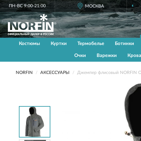
ПН-ВС 9:00-21:00
ОФИЦИАЛЬНЫЙ
МОСКВА
ДИЛЕР NORFIN
Костюмы
Куртки
Термобелье
Ботинки
Очки
Варежки
Кров
NORFIN
АКСЕССУАРЫ
Джемпер флисовый NORFIN O