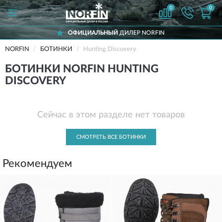
0
0
ОФИЦИАЛЬНЫЙ
ДИЛЕР NORFIN
NORFIN
БОТИНКИ
Hunting Discovery
БОТИНКИ NORFIN HUNTING
DISCOVERY
Сейчас в этом разделе нет товаров
СМОТРЕТЬ ВСЕ БОТИНКИ
Рекомендуем