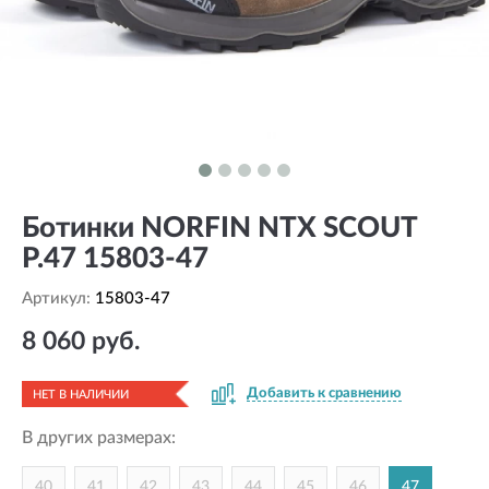
Ботинки NORFIN NTX SCOUT
Р.47 15803-47
Артикул:
15803-47
8 060 руб.
Добавить к сравнению
НЕТ В НАЛИЧИИ
В других размерах:
40
41
42
43
44
45
46
47