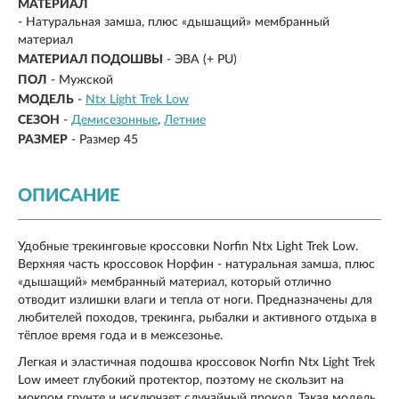
МАТЕРИАЛ
-
Натуральная замша, плюс «дышащий» мембранный
материал
МАТЕРИАЛ ПОДОШВЫ
- ЭВА (+ PU)
ПОЛ
- Мужской
МОДЕЛЬ
-
Ntx Light Trek Low
СЕЗОН
-
Демисезонные
Летние
РАЗМЕР
-
Размер 45
ОПИСАНИЕ
Удобные трекинговые кроссовки Norfin Ntx Light Trek Low.
Верхняя часть кроссовок Норфин - натуральная замша, плюс
«дышащий» мембранный материал, который отлично
отводит излишки влаги и тепла от ноги. Предназначены для
любителей походов, трекинга, рыбалки и активного отдыха в
тёплое время года и в межсезонье.
Легкая и эластичная подошва кроссовок Norfin Ntx Light Trek
Low имеет глубокий протектор, поэтому не скользит на
мокром грунте и исключает случайный прокол. Такая модель