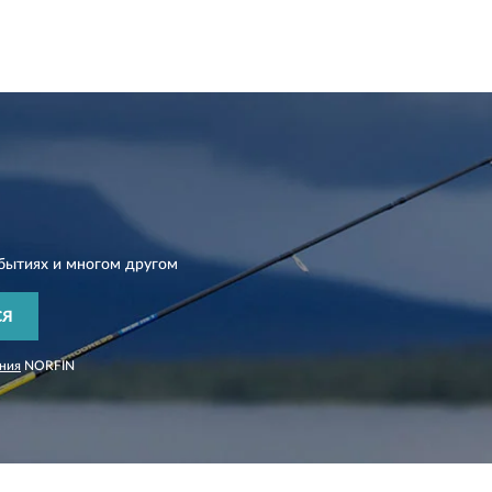
бытиях и многом другом
СЯ
ния
NORFIN