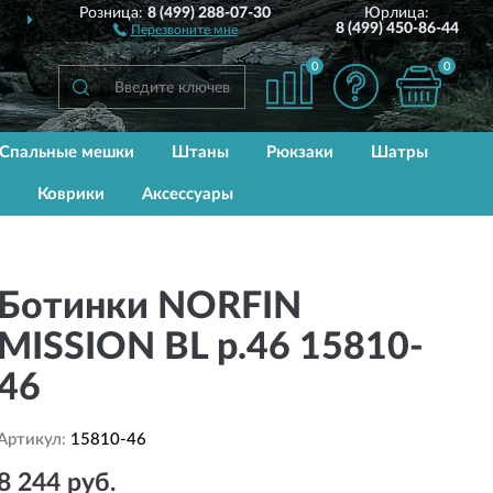
Розница:
8 (499) 288-07-30
Юрлица:
ДОСТАВИМ
ПО ВСЕЙ РОССИИ
8 (499) 450-86-44
Перезвоните мне
0
0
Спальные мешки
Штаны
Рюкзаки
Шатры
Коврики
Аксессуары
Ботинки NORFIN
MISSION BL р.46 15810-
46
Артикул:
15810-46
8 244 руб.