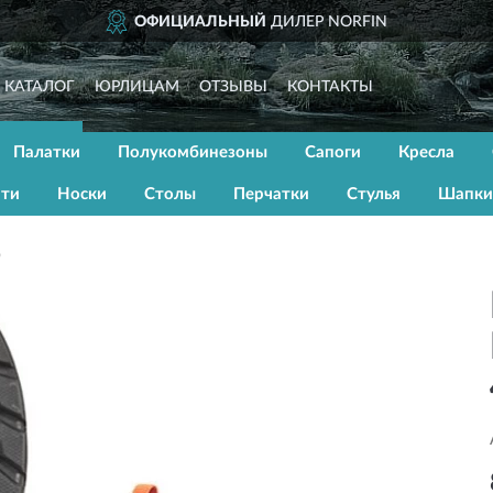
ОФИЦИАЛЬНЫЙ
ДИЛЕР NORFIN
КАТАЛОГ
ЮРЛИЦАМ
ОТЗЫВЫ
КОНТАКТЫ
Палатки
Полукомбинезоны
Сапоги
Кресла
ати
Носки
Столы
Перчатки
Стулья
Шапки
6